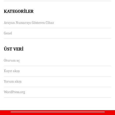
KATEGORILER
Arayan Numarayı Gösteren Cihaz
Genel
ÜST VERI
Oturum aç
Kayıt akışı
Yorum akışı
WordPress.org