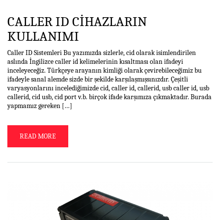
CALLER ID CIHAZLARIN
KULLANIMI
Caller ID Sistemleri Bu yazımızda sizlerle, cid olarak isimlendirilen
aslında İngilizce caller id kelimelerinin kısaltması olan ifadeyi
inceleyeceğiz. Türkçeye arayanın kimliği olarak çevirebileceğimiz bu
ifadeyle sanal alemde sizde bir şekilde karşılaşmışsınızdır. Çeşitli
varyasyonlarını incelediğimizde cid, caller id, callerid, usb caller id, usb
callerid, cid usb, cid port v.b. birçok ifade karşımıza çıkmaktadır. Burada
yapmamız gereken […]
READ MORE